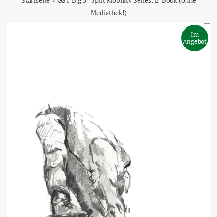
Startseite
GST Big 5 - Split Mobility Series: E-Book (ohne
Mediathek!)
Im
Angebot