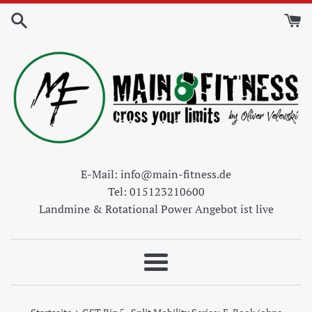
Direkt
zum
Inhalt
E-Mail: info@main-fitness.de
Tel: 015123210600
Landmine & Rotational Power Angebot ist live
Menü
›