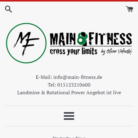
Direkt
zum
Inhalt
E-Mail: info@main-fitness.de
Tel: 015123210600
Landmine & Rotational Power Angebot ist live
Menü
›