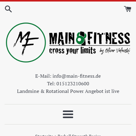
Direkt
zum
Inhalt
E-Mail: info@main-fitness.de
Tel: 015123210600
Landmine & Rotational Power Angebot ist live
Menü
›