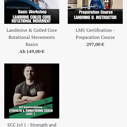
Landmine & Coiled Core
LMU Certification -
Rotational Movements
Preparation Course
Normaler
Basics
297,00 €
Preis
Ab 149,00 €
SCC Lvl 1 - Strength and