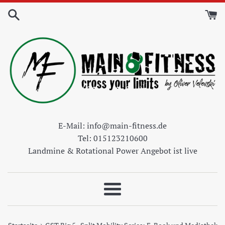
Direkt
zum
Inhalt
E-Mail: info@main-fitness.de
Tel: 015123210600
Landmine & Rotational Power Angebot ist live
Menü
›