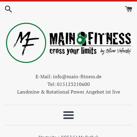
Direkt
zum
Inhalt
E-Mail: info@main-fitness.de
Tel: 015123210600
Landmine & Rotational Power Angebot ist live
Menü
›