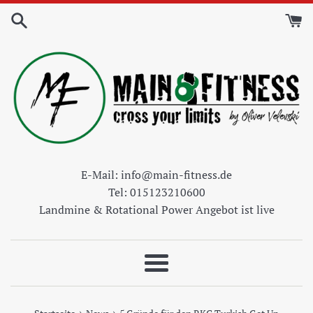
Direkt
zum
Inhalt
E-Mail: info@main-fitness.de
Tel: 015123210600
Landmine & Rotational Power Angebot ist live
Menü
›
›