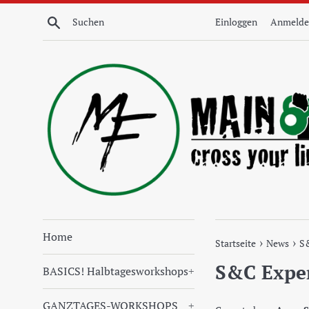
Direkt
Suchen
Einloggen
Anmelde
zum
Inhalt
Home
›
›
Startseite
News
S&
S&C Exper
BASICS! Halbtagesworkshops
+
GANZTAGES-WORKSHOPS
+