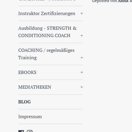
Geposted von
Anna S
Instruktor Zertifizierungen
+
Ausbildung - STRENGTH &
CONDITIONING COACH
+
COACHING / regelmäßiges
Training
+
EBOOKS
+
MEDIATHEKEN
+
BLOG
Impressum