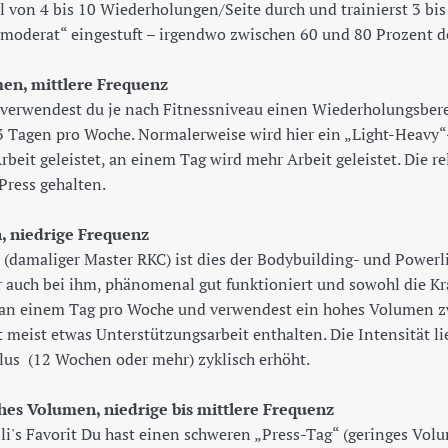
 von 4 bis 10 Wiederholungen/Seite durch und trainierst 3 bis
„moderat“ eingestuft – irgendwo zwischen 60 und 80 Prozent d
men, mittlere Frequenz
 verwendest du je nach Fitnessniveau einen Wiederholungsber
s 3 Tagen pro Woche. Normalerweise wird hier ein „Light-Heav
rbeit geleistet, an einem Tag wird mehr Arbeit geleistet. Die r
Press gehalten.
, niedrige Frequenz
 (damaliger Master RKC) ist dies der Bodybuilding- und Powerlif
 auch bei ihm, phänomenal gut funktioniert und sowohl die Kraf
r an einem Tag pro Woche und verwendest ein hohes Volumen z
meist etwas Unterstützungsarbeit enthalten. Die Intensität l
lus (12 Wochen oder mehr) zyklisch erhöht.
hes Volumen, niedrige bis mittlere Frequenz
Oli's Favorit Du hast einen schweren „Press-Tag“ (geringes Vol