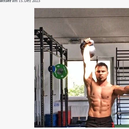
ättler
am
15. Dez 2023