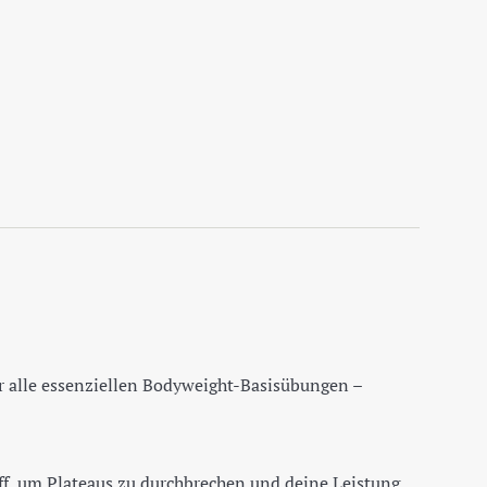
r alle essenziellen Bodyweight-Basisübungen –
ff, um Plateaus zu durchbrechen und deine Leistung